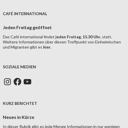
CAFÉ INTERNATIONAL
Jeden Freitag geöffnet
Das Café international findet
jeden Freitag, 15.30 Uhr
, statt.
Weitere Informationen über diesen Treffpunkt von Einheimischen
und Migranten gibt es
hier
.
SOZIALE MEDIEN
Instagram
Facebook
YouTube
KURZ BERICHTET
Neues in Kürze
In dieser Rubrik gibt es jede Menge Informationen in nur wenigen