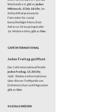
Werkstatt e.V. gibt es
jeden
Mittwoch, 15 bis 18 Uhr
, im
Schlachthof preiswerte
Fahrräder für sozial
benachteiligte Menschen.
Adresse: Dreyspringstraße
16. Weitere Infos gibt es
hier
.
CAFÉ INTERNATIONAL
Jeden Freitag geöffnet
Das Café international findet
jeden Freitag, 15.30 Uhr
,
statt. Weitere Informationen
über diesen Treffpunkt von
Einheimischen und Migranten
gibt es
hier
.
SOZIALE MEDIEN