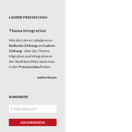
LAHRER PRESSESCHAU
Thema Integration
Wie die Lahrer Lokalpresse -
Badische Zeitung
und
Lahrer
Zeitung
- über das Thema
Migration und Integration in
der Stadt berichtet, kann man
in der
Presseschau
finden.
weiterlesen
RUNDBRIEF