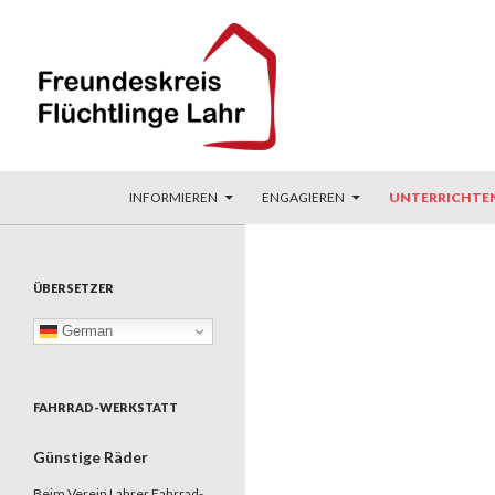
ZUM INHALT SPRINGEN
Suchen
Freundeskreis Flüchtlinge Lahr
INFORMIEREN
ENGAGIEREN
UNTERRICHTE
ÜBERSETZER
German
FAHRRAD-WERKSTATT
Günstige Räder
Beim Verein Lahrer Fahrrad-