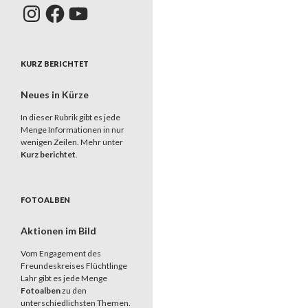
Instagram
Facebook
YouTube
KURZ BERICHTET
Neues in Kürze
In dieser Rubrik gibt es jede
Menge Informationen in nur
wenigen Zeilen. Mehr unter
Kurz berichtet
.
FOTOALBEN
Aktionen im Bild
Vom Engagement des
Freundeskreises Flüchtlinge
Lahr gibt es jede Menge
Fotoalben
zu den
unterschiedlichsten Themen.