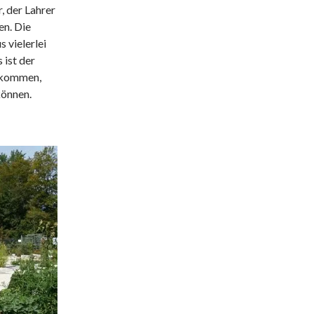
, der Lahrer
en. Die
 vielerlei
 ist der
u kommen,
können.