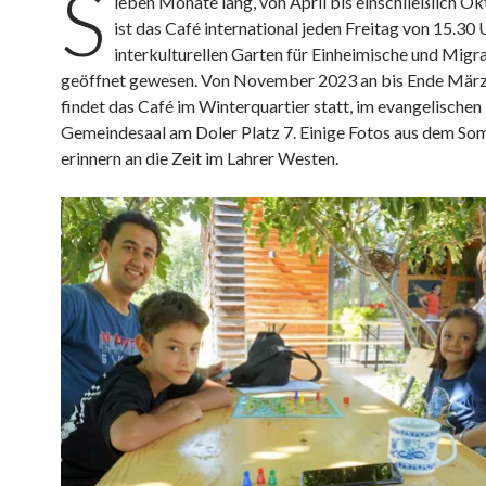
S
ieben Monate lang, von April bis einschließlich O
ist das Café international jeden Freitag von 15.30 
interkulturellen Garten für Einheimische und Migr
geöffnet gewesen. Von November 2023 an bis Ende Mär
findet das Café im Winterquartier statt, im evangelischen
Gemeindesaal am Doler Platz 7. Einige Fotos aus dem S
erinnern an die Zeit im Lahrer Westen.