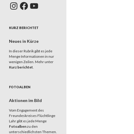
Instagram
Facebook
YouTube
KURZ BERICHTET
Neues in Kürze
In dieser Rubrik gibt es jede
Menge Informationen in nur
wenigen Zeilen. Mehr unter
Kurz berichtet
.
FOTOALBEN
Aktionen im Bild
Vom Engagement des
Freundeskreises Flüchtlinge
Lahr gibt es jede Menge
Fotoalben
zu den
unterschiedlichsten Themen.