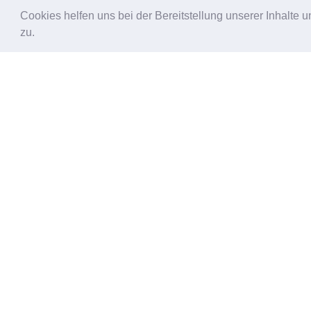
Cookies helfen uns bei der Bereitstellung unserer Inhalt
zu.
FAVORITEN
KATEGORIEN
Café-Tagebuch
Ehrenamtliche erz
Café international
Geflüchtete berich