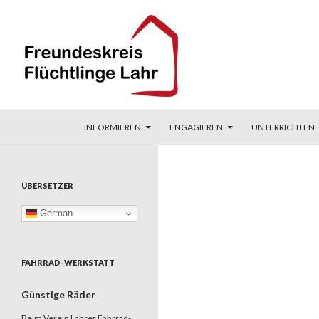
ZUM INHALT SPRINGEN
Suchen
Freundeskreis Flüchtlinge Lahr
INFORMIEREN
ENGAGIEREN
UNTERRICHTEN
ÜBERSETZER
German
FAHRRAD-WERKSTATT
Günstige Räder
Beim Verein Lahrer Fahrrad-