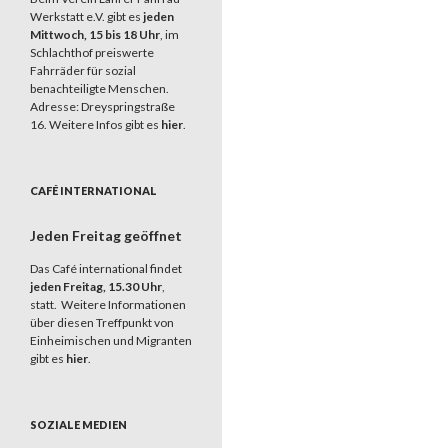
Werkstatt e.V. gibt es
jeden
Mittwoch, 15 bis 18 Uhr
, im
Schlachthof preiswerte
Fahrräder für sozial
benachteiligte Menschen.
Adresse: Dreyspringstraße
16. Weitere Infos gibt es
hier
.
CAFÉ INTERNATIONAL
Jeden Freitag geöffnet
Das Café international findet
jeden Freitag, 15.30 Uhr
,
statt. Weitere Informationen
über diesen Treffpunkt von
Einheimischen und Migranten
gibt es
hier
.
SOZIALE MEDIEN