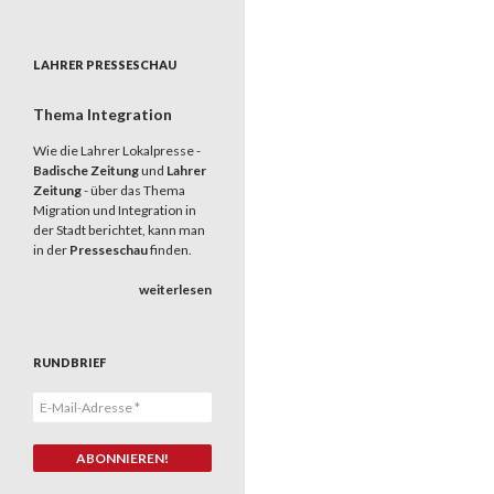
LAHRER PRESSESCHAU
Thema Integration
Wie die Lahrer Lokalpresse -
Badische Zeitung
und
Lahrer
Zeitung
- über das Thema
Migration und Integration in
der Stadt berichtet, kann man
in der
Presseschau
finden.
weiterlesen
RUNDBRIEF