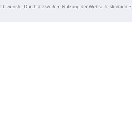
e und Dienste. Durch die weitere Nutzung der Webseite stimmen
DATENSCHUTZ & IMPRESSUM
ählen
Datenschutz
&
Impressum
ten