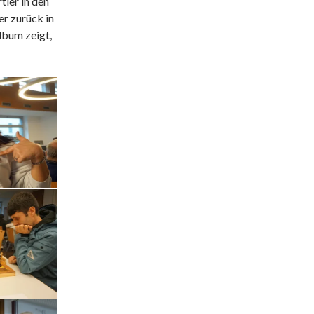
ier in den
r zurück in
lbum zeigt,