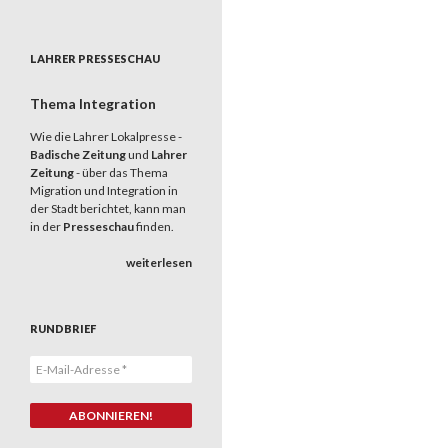
LAHRER PRESSESCHAU
Thema Integration
Wie die Lahrer Lokalpresse -
Badische Zeitung
und
Lahrer
Zeitung
- über das Thema
Migration und Integration in
der Stadt berichtet, kann man
in der
Presseschau
finden.
weiterlesen
RUNDBRIEF