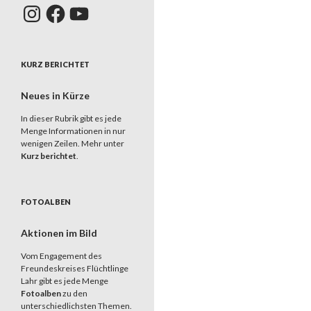
Instagram
Facebook
YouTube
KURZ BERICHTET
Neues in Kürze
In dieser Rubrik gibt es jede
Menge Informationen in nur
wenigen Zeilen. Mehr unter
Kurz berichtet
.
FOTOALBEN
Aktionen im Bild
Vom Engagement des
Freundeskreises Flüchtlinge
Lahr gibt es jede Menge
Fotoalben
zu den
unterschiedlichsten Themen.