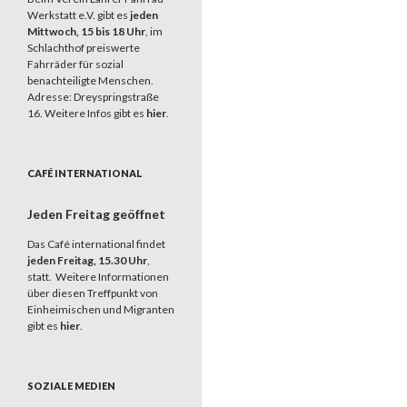
Werkstatt e.V. gibt es
jeden
Mittwoch, 15 bis 18 Uhr
, im
Schlachthof preiswerte
Fahrräder für sozial
benachteiligte Menschen.
Adresse: Dreyspringstraße
16. Weitere Infos gibt es
hier
.
CAFÉ INTERNATIONAL
Jeden Freitag geöffnet
Das Café international findet
jeden Freitag, 15.30 Uhr
,
statt. Weitere Informationen
über diesen Treffpunkt von
Einheimischen und Migranten
gibt es
hier
.
SOZIALE MEDIEN