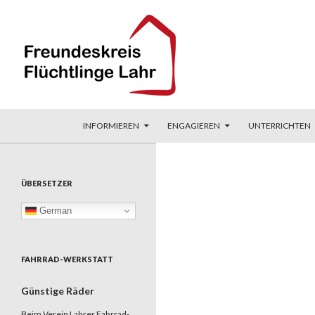
ZUM INHALT SPRINGEN
Suchen
Freundeskreis Flüchtlinge Lahr
INFORMIEREN
ENGAGIEREN
UNTERRICHTEN
ÜBERSETZER
German
FAHRRAD-WERKSTATT
Günstige Räder
Beim Verein Lahrer Fahrrad-