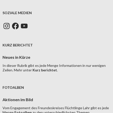
SOZIALE MEDIEN
Instagram
Facebook
YouTube
KURZ BERICHTET
Neues in Kürze
In dieser Rubrik gibt es jede Menge Informationen in nur wenigen
Zeilen. Mehr unter
Kurz berichtet
.
FOTOALBEN
Aktionen im Bild
Vom Engagement des Freundeskreises Flüchtlinge Lahr gibt es jede
Menge
Fotoalben
zu den unterschiedlichsten Themen.