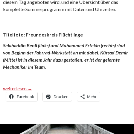
diesem Tag angeboten wird, und eine Übersicht über das
komplette Sommerprogramm mit Daten und Uhrzeiten.
Titelfoto: Freundeskreis Flüchtlinge
Selahaddin Benli (links) und Muhammed Ertekin (rechts) sind
von Beginn der Fahrrad-Werkstatt an mit dabei. Kürsad Demir
(Mitte) ist in diesem Jahr dazu gestoßen, er ist der gelernte
Mechaniker im Team.
Zum Auftakt gibt es einen Tag der offenen Tür der Fahrrad-Wer
weiterlesen
→
Facebook
Drucken
Mehr