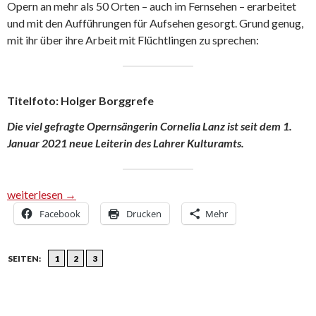
Opern an mehr als 50 Orten – auch im Fernsehen – erarbeitet
und mit den Aufführungen für Aufsehen gesorgt. Grund genug,
mit ihr über ihre Arbeit mit Flüchtlingen zu sprechen:
Titelfoto: Holger Borggrefe
Die viel gefragte Opernsängerin Cornelia Lanz ist seit dem 1.
Januar 2021 neue Leiterin des Lahrer Kulturamts.
Cornelia Lanz: Mit Mozart das Vertrauen zu Flüchtlingen aufgeb
weiterlesen
→
Facebook
Drucken
Mehr
SEITEN:
1
2
3