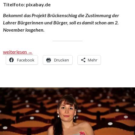
Titelfoto: pixabay.de
Bekommt das Projekt Brückenschlag die Zustimmung der
Lahrer Bürgerinnen und Bürger, soll es damit schon am 2.
November losgehen.
Projekt Brückenschlag bewirbt sich um den Lahrer Stadtgulden
weiterlesen
→
Facebook
Drucken
Mehr