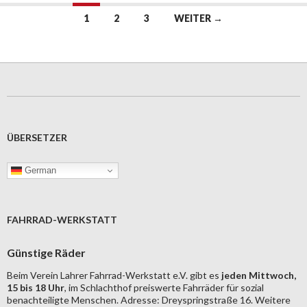
Beitrags-
1
2
3
WEITER →
Navigation
ÜBERSETZER
German
FAHRRAD-WERKSTATT
Günstige Räder
Beim Verein Lahrer Fahrrad-Werkstatt e.V. gibt es
jeden Mittwoch,
15 bis 18 Uhr
, im Schlachthof preiswerte Fahrräder für sozial
benachteiligte Menschen. Adresse: Dreyspringstraße 16. Weitere