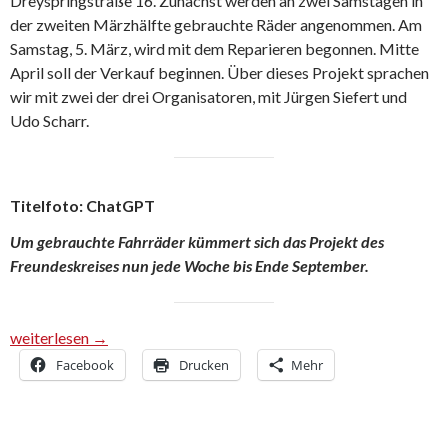
Dreyspringstraße 16. Zunächst werden an zwei Samstagen in
der zweiten Märzhälfte gebrauchte Räder angenommen. Am
Samstag, 5. März, wird mit dem Reparieren begonnen. Mitte
April soll der Verkauf beginnen. Über dieses Projekt sprachen
wir mit zwei der drei Organisatoren, mit Jürgen Siefert und
Udo Scharr.
Titelfoto: ChatGPT
Um gebrauchte Fahrräder kümmert sich das Projekt des
Freundeskreises nun jede Woche bis Ende September.
„In der Fahrrad-Werkstatt helfen Flüchtlinge anderen Flüchtling
weiterlesen
→
Facebook
Drucken
Mehr