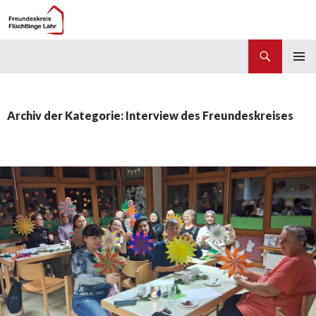
Suchen
Freundeskreis Flüchtlinge Lahr
ZUM
PRIMÄR
INHALT
MENÜ
SPRINGEN
Archiv der Kategorie: Interview des Freundeskreises