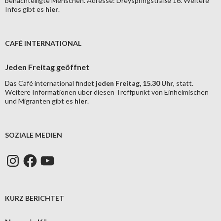
benachteiligte Menschen. Adresse: Dreyspringstraße 16. Weitere
Infos gibt es
hier
.
CAFÉ INTERNATIONAL
Jeden Freitag geöffnet
Das Café international findet
jeden Freitag, 15.30 Uhr
, statt.
Weitere Informationen über diesen Treffpunkt von Einheimischen
und Migranten gibt es
hier
.
SOZIALE MEDIEN
Instagram
Facebook
YouTube
KURZ BERICHTET