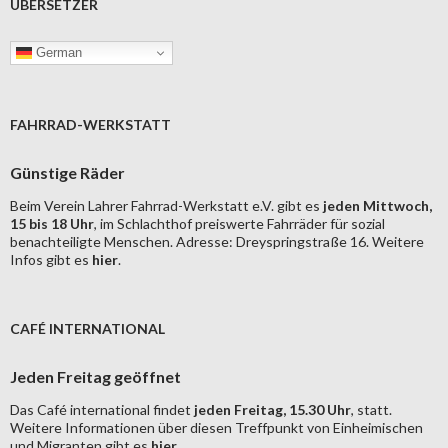
ÜBERSETZER
German
FAHRRAD-WERKSTATT
Günstige Räder
Beim Verein Lahrer Fahrrad-Werkstatt e.V. gibt es
jeden Mittwoch,
15 bis 18 Uhr
, im Schlachthof preiswerte Fahrräder für sozial
benachteiligte Menschen. Adresse: Dreyspringstraße 16. Weitere
Infos gibt es
hier
.
CAFÉ INTERNATIONAL
Jeden Freitag geöffnet
Das Café international findet
jeden Freitag, 15.30 Uhr
, statt.
Weitere Informationen über diesen Treffpunkt von Einheimischen
und Migranten gibt es
hier
.