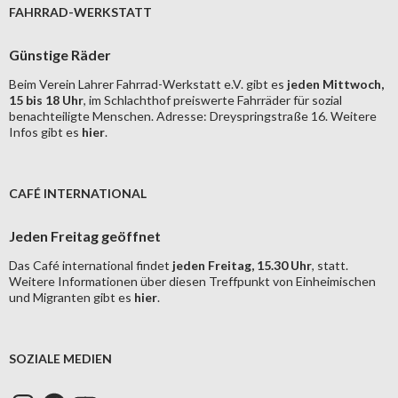
FAHRRAD-WERKSTATT
Günstige Räder
Beim Verein Lahrer Fahrrad-Werkstatt e.V. gibt es
jeden Mittwoch,
15 bis 18 Uhr
, im Schlachthof preiswerte Fahrräder für sozial
benachteiligte Menschen. Adresse: Dreyspringstraße 16. Weitere
Infos gibt es
hier
.
CAFÉ INTERNATIONAL
Jeden Freitag geöffnet
Das Café international findet
jeden Freitag, 15.30 Uhr
, statt.
Weitere Informationen über diesen Treffpunkt von Einheimischen
und Migranten gibt es
hier
.
SOZIALE MEDIEN
Instagram
Facebook
YouTube