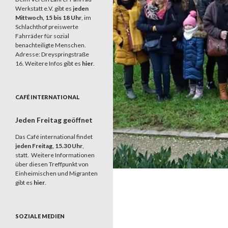
Werkstatt e.V. gibt es
jeden
Mittwoch, 15 bis 18 Uhr
, im
Schlachthof preiswerte
Fahrräder für sozial
benachteiligte Menschen.
Adresse: Dreyspringstraße
16. Weitere Infos gibt es
hier
.
CAFÉ INTERNATIONAL
Jeden Freitag geöffnet
Das Café international findet
jeden Freitag, 15.30 Uhr
,
statt. Weitere Informationen
über diesen Treffpunkt von
Einheimischen und Migranten
gibt es
hier
.
SOZIALE MEDIEN