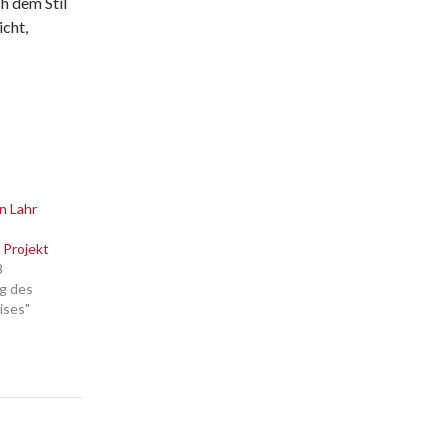
h dem Stil
cht,
in Lahr
Projekt
8
ng des
ises"