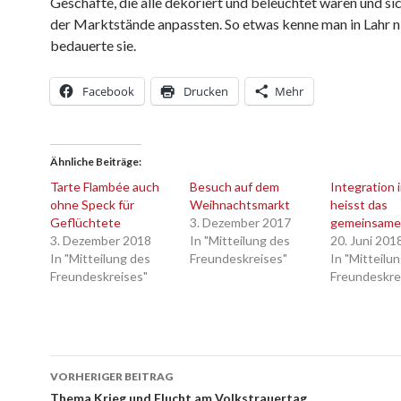
Geschäfte, die alle dekoriert und beleuchtet waren und sic
der Marktstände anpassten. So etwas kenne man in Lahr ni
bedauerte sie.
Facebook
Drucken
Mehr
Ähnliche Beiträge
Tarte Flambée auch
Besuch auf dem
Integration 
ohne Speck für
Weihnachtsmarkt
heisst das
Geflüchtete
3. Dezember 2017
gemeinsame 
3. Dezember 2018
In "Mitteilung des
20. Juni 201
In "Mitteilung des
Freundeskreises"
In "Mitteilu
Freundeskreises"
Freundeskre
Beitrags-
VORHERIGER BEITRAG
Thema Krieg und Flucht am Volkstrauertag