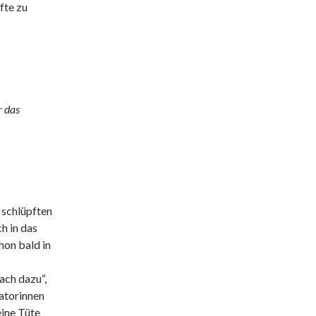
fte zu
r das
 schlüpften
h in das
hon bald in
ach dazu“,
satorinnen
ine Tüte