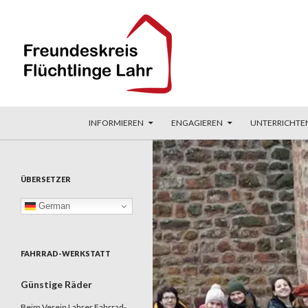
ZUM INHALT SPRINGEN
Suchen
Freundeskreis Flüchtlinge Lahr
INFORMIEREN
ENGAGIEREN
UNTERRICHTE
ÜBERSETZER
German
FAHRRAD-WERKSTATT
Günstige Räder
Beim Verein Lahrer Fahrrad-