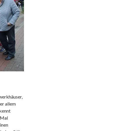
werkhäuser,
ter allem
 kennt
 Mal
einen