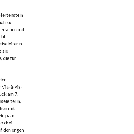
Hertenstein
ich zu
Personen mit
cht
iseleiterin.
 sie
 die für
der
r Via-à-vis-
ück am 7.
eleiterin,
chen mit
ein paar
p drei
uf den engen