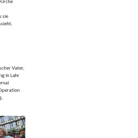
 Kirche
 sie
sieht.
scher Vater,
g in Lahr
ernai
 Operation
g,