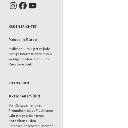
Instagram
Facebook
YouTube
KURZ BERICHTET
Neues in Kürze
In dieser Rubrik gibt es jede
Menge Informationen in nur
wenigen Zeilen. Mehr unter
Kurz berichtet
.
FOTOALBEN
Aktionen im Bild
Vom Engagement des
Freundeskreises Flüchtlinge
Lahr gibt es jede Menge
Fotoalben
zu den
unterschiedlichsten Themen.