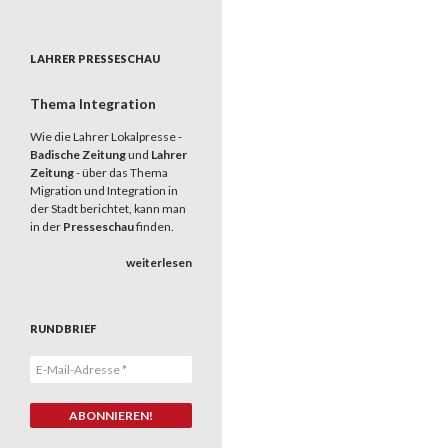
LAHRER PRESSESCHAU
Thema Integration
Wie die Lahrer Lokalpresse -
Badische Zeitung
und
Lahrer
Zeitung
- über das Thema
Migration und Integration in
der Stadt berichtet, kann man
in der
Presseschau
finden.
weiterlesen
RUNDBRIEF