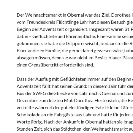
Der Weihnachtsmarkt in Obernai war das Ziel. Dorothea 
vom Freundeskreis Flüchtlinge Lahr hat diesen Besuch gle
Beginn der Adventszeit organisiert. Insgesamt waren 31 
dabei – Geflüchtete und Ehrenamtliche. Eine Familie sei ni
gekommen, sie habe die Grippe erwischt, bedauerte die Re
Einer anderen Familie, die gerne dabei gewesen wäre, habe
absagen müssen, denn sie war nicht im Besitz blauer Pässe,
einen Grenzübertritt erforderlich sind.
Dass der Ausflug mit Geflüchteten immer auf den Beginn 
Adventszeit fällt, hat seinen Grund: In diesem Jahr fuhr de
Bus der SWEG die Strecke von Lahr nach Obernai und zur
Dezember zum letzten Mal. Dorothea Hertenstein, die Reis
verteilte während der gut einstündigen Fahrt kleine Täfel
Schokolade an die Fahrgäste aus Lahr und hatte für jeden 
Worte übrig. Nach der Ankunft in Obernai hatten sie knap
Stunden Zeit, sich das Städtchen, den Weihnachtsmarkt a