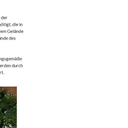
 der
tigt, die in
 dem Gelände
ände des
nungsgemäße
erden durch
rt.