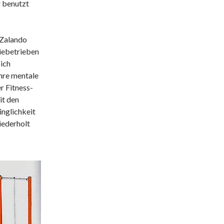
 benutzt
 Zalando
riebetrieben
ich
ihre mentale
r Fitness-
it den
nglichkeit
iederholt