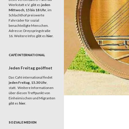
Werkstatt e.V. gibt es
jeden
Mittwoch, 15 bis 18 Uhr
, im
Schlachthof preiswerte
Fahrräder für sozial
benachteiligte Menschen.
Adresse: Dreyspringstraße
16. Weitere Infos gibt es
hier
.
CAFÉ INTERNATIONAL
Jeden Freitag geöffnet
Das Café international findet
jeden Freitag, 15.30 Uhr
,
statt. Weitere Informationen
über diesen Treffpunkt von
Einheimischen und Migranten
gibt es
hier
.
SOZIALE MEDIEN