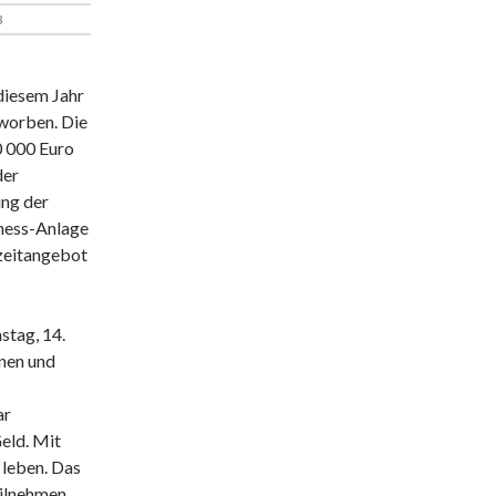
3
 diesem Jahr
worben. Die
0 000 Euro
der
ung der
tness-Anlage
eizeitangebot
stag, 14.
nnen und
ar
eld. Mit
 leben. Das
ilnehmen.