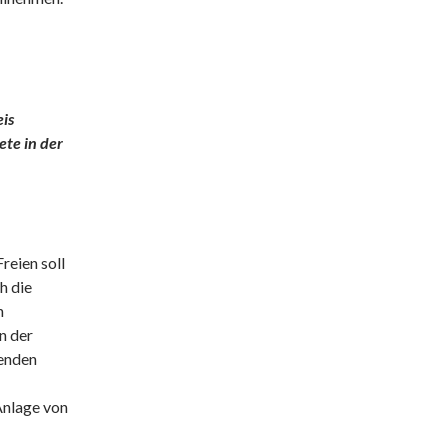
is
ete in der
reien soll
h die
n
n der
benden
Anlage von