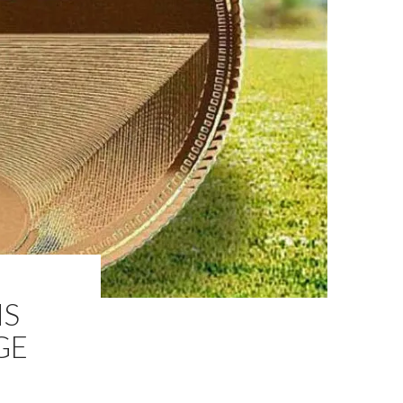
NS
GE