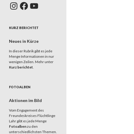
Instagram
Facebook
YouTube
KURZ BERICHTET
Neues in Kürze
In dieser Rubrik gibt es jede
Menge Informationen in nur
wenigen Zeilen. Mehr unter
Kurz berichtet
.
FOTOALBEN
Aktionen im Bild
Vom Engagement des
Freundeskreises Flüchtlinge
Lahr gibt es jede Menge
Fotoalben
zu den
unterschiedlichsten Themen.