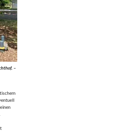
hthof. –
dtischem
ventuell
 einen
.
t