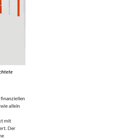
üchtete
finanziellen
wie allein
t mit
ert. Der
ne