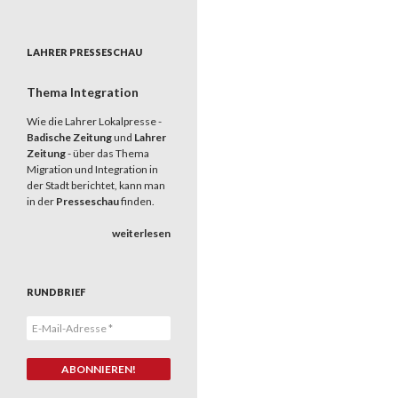
LAHRER PRESSESCHAU
Thema Integration
Wie die Lahrer Lokalpresse -
Badische Zeitung
und
Lahrer
Zeitung
- über das Thema
Migration und Integration in
der Stadt berichtet, kann man
in der
Presseschau
finden.
weiterlesen
RUNDBRIEF