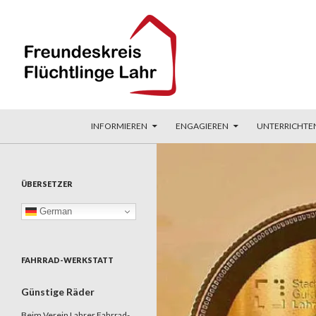
ZUM INHALT SPRINGEN
Suchen
Freundeskreis Flüchtlinge Lahr
INFORMIEREN
ENGAGIEREN
UNTERRICHTE
ÜBERSETZER
German
FAHRRAD-WERKSTATT
Günstige Räder
Beim Verein Lahrer Fahrrad-