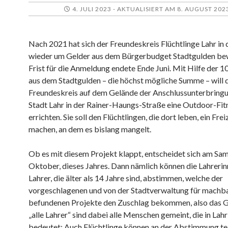
4. JULI 2023 - AKTUALISIERT AM 8. AUGUST 202
Nach 2021 hat sich der Freundeskreis Flüchtlinge Lahr in
wieder um Gelder aus dem Bürgerbudget Stadtgulden be
Frist für die Anmeldung endete Ende Juni. Mit Hilfe der 1
aus dem Stadtgulden – die höchst mögliche Summe – will 
Freundeskreis auf dem Gelände der Anschlussunterbring
Stadt Lahr in der Rainer-Haungs-Straße eine Outdoor-Fi
errichten. Sie soll den Flüchtlingen, die dort leben, ein Fr
machen, an dem es bislang mangelt.
Ob es mit diesem Projekt klappt, entscheidet sich am Sam
Oktober, dieses Jahres. Dann nämlich können die Lahreri
Lahrer, die älter als 14 Jahre sind, abstimmen, welche der
vorgeschlagenen und von der Stadtverwaltung für machb
befundenen Projekte den Zuschlag bekommen, also das G
„alle Lahrer“ sind dabei alle Menschen gemeint, die in Lahr
bedeutet: Auch Flüchtlinge können an der Abstimmung te