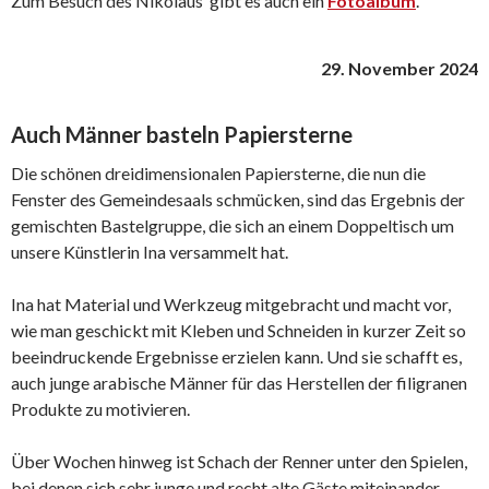
Zum Besuch des Nikolaus‘ gibt es auch ein
Fotoalbum
.
29. November 2024
Auch Männer basteln Papiersterne
Die schönen dreidimensionalen Papiersterne, die nun die
Fenster des Gemeindesaals schmücken, sind das Ergebnis der
gemischten Bastelgruppe, die sich an einem Doppeltisch um
unsere Künstlerin Ina versammelt hat.
Ina hat Material und Werkzeug mitgebracht und macht vor,
wie man geschickt mit Kleben und Schneiden in kurzer Zeit so
beeindruckende Ergebnisse erzielen kann. Und sie schafft es,
auch junge arabische Männer für das Herstellen der filigranen
Produkte zu motivieren.
Über Wochen hinweg ist Schach der Renner unter den Spielen,
bei denen sich sehr junge und recht alte Gäste miteinander