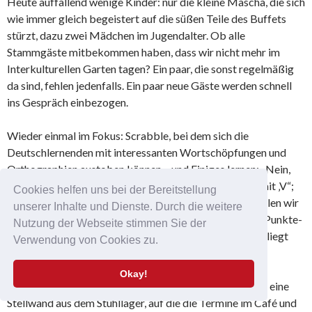
Heute auffallend wenige Kinder: nur die kleine Mascha, die sich
wie immer gleich begeistert auf die süßen Teile des Buffets
stürzt, dazu zwei Mädchen im Jugendalter. Ob alle
Stammgäste mitbekommen haben, dass wir nicht mehr im
Interkulturellen Garten tagen? Ein paar, die sonst regelmäßig
da sind, fehlen jedenfalls. Ein paar neue Gäste werden schnell
ins Gespräch einbezogen.
Wieder einmal im Fokus: Scrabble, bei dem sich die
Deutschlernenden mit interessanten Wortschöpfungen und
Orthographien austoben können – und Einiges lernen: „Nein,
das Tier, das fliegt, schreibt man nicht mit ‚F‘, sondern mit ‚V“;
Cookies helfen uns bei der Bereitstellung
und ‚Rota‘ gibt es nicht – meinst du ‚Router‘?“ Noch spielen wir
unserer Inhalte und Dienste. Durch die weitere
mit der Junioren-Version ohne die strengen Regeln mit Punkte-
Nutzung der Webseite stimmen Sie der
Wertung und Konkurrenz, aber das „richtige“ Scrabble liegt
Verwendung von Cookies zu.
schon bereit.
Okay!
Neu im Café ist der Infopoint. Das ist nichts anderes als eine
Stellwand aus dem Stuhllager, auf die die Termine im Café und