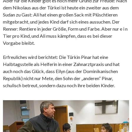
Aber für die Kinder gibt es noch mehr Grund zur Freude: Nach
dem Nikolaus aus der Türkei ist heute ein zweiter aus dem
Sudan zu Gast: Ali hat einen großen Sack mit Plüschtieren
mitgebracht, und jedes Kind darf sich eines aussuchen. Der
Renner: Rentiere in jeder Größe, Form und Farbe. Aber nur e i n
Tier pro Kind, und Ali muss kämpfen, dass es bei dieser
Vorgabe bleibt.
Erfreuliches wird berichtet: Die Türkin Pinar hat eine
Halbtagsstelle als Helferin in einer Zahnarztpraxis und hat
auch noch das Glück, dass Eilyn (aus der Dominikanischen
Republik) nicht nur Mete, den Sohn der „anderen“ Pinar,
schulisch betreut, sondern dazu noch ihre beiden Kinder.