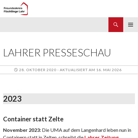
Suchen
Freundeskreis Flüchtlinge Lahr
ZUM
PRIMÄR
INHALT
MENÜ
SPRINGEN
LAHRER PRESSESCHAU
28. OKTOBER 2020 - AKTUALISIERT AM 16. MAI 2026
2023
Container statt Zelte
November 2023:
Die UMA auf dem Langenhard leben nun in
Containern statt in Zelten, schreibt die
Lahrer Zeitung
.