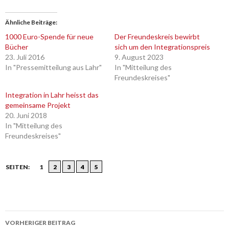
Ähnliche Beiträge
1000 Euro-Spende für neue
Der Freundeskreis bewirbt
Bücher
sich um den Integrationspreis
23. Juli 2016
9. August 2023
In "Pressemitteilung aus Lahr"
In "Mitteilung des
Freundeskreises"
Integration in Lahr heisst das
gemeinsame Projekt
20. Juni 2018
In "Mitteilung des
Freundeskreises"
SEITEN:
1
2
3
4
5
Beitrags-
VORHERIGER BEITRAG