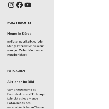
Instagram
Facebook
YouTube
KURZ BERICHTET
Neues in Kürze
In dieser Rubrik gibt es jede
Menge Informationen in nur
wenigen Zeilen. Mehr unter
Kurz berichtet
.
FOTOALBEN
Aktionen im Bild
Vom Engagement des
Freundeskreises Flüchtlinge
Lahr gibt es jede Menge
Fotoalben
zu den
unterschiedlichsten Themen.