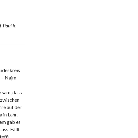
t-Paul in
ndeskreis
 – Najm,
rksam, dass
e zwischen
re auf der
 in Lahr.
dem gab es
ass. Fällt
teffi