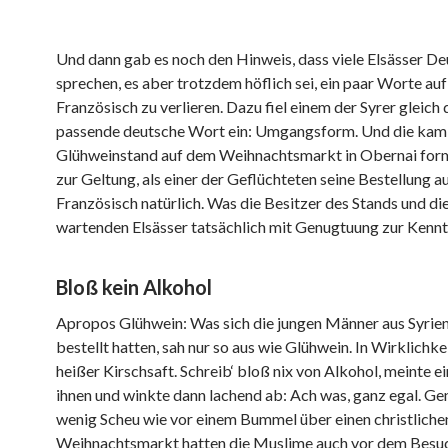
Und dann gab es noch den Hinweis, dass viele Elsässer De
sprechen, es aber trotzdem höflich sei, ein paar Worte auf
Französisch zu verlieren. Dazu fiel einem der Syrer gleich 
passende deutsche Wort ein: Umgangsform. Und die kam
Glühweinstand auf dem Weihnachtsmarkt in Obernai for
zur Geltung, als einer der Geflüchteten seine Bestellung a
Französisch natürlich. Was die Besitzer des Stands und di
wartenden Elsässer tatsächlich mit Genugtuung zur Kennt
Bloß kein Alkohol
Apropos Glühwein: Was sich die jungen Männer aus Syrie
bestellt hatten, sah nur so aus wie Glühwein. In Wirklichke
heißer Kirschsaft. Schreib‘ bloß nix von Alkohol, meinte e
ihnen und winkte dann lachend ab: Ach was, ganz egal. Ge
wenig Scheu wie vor einem Bummel über einen christliche
Weihnachtsmarkt hatten die Muslime auch vor dem Besuc