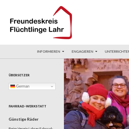
ZUM INHALT SPRINGEN
Suchen
Freundeskreis Flüchtlinge Lahr
INFORMIEREN
ENGAGIEREN
UNTERRICHTE
ÜBERSETZER
German
FAHRRAD-WERKSTATT
Günstige Räder
Beim Verein Lahrer Fahrrad-