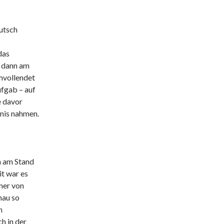
utsch
das
 dann am
mvollendet
ufgab – auf
e davor
nis nahmen.
n am Stand
it war es
iner von
nau so
n
h in der