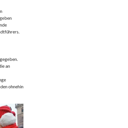
on
 geben
ande
dtführers.
 gegeben.
ie an
nge
n den ohnehin