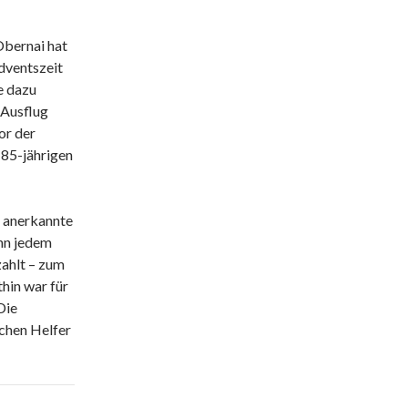
Obernai hat
Adventszeit
e dazu
 Ausflug
or der
 85-jährigen
5 anerkannte
enn jedem
zahlt – zum
hin war für
Die
chen Helfer