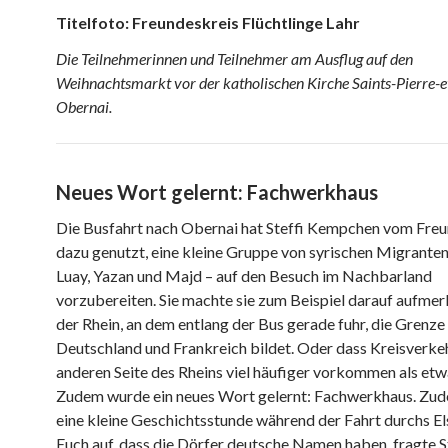
Titelfoto: Freundeskreis Flüchtlinge Lahr
Die Teilnehmerinnen und Teilnehmer am Ausflug auf den
Weihnachtsmarkt vor der katholischen Kirche Saints-Pierre-e
Obernai.
Neues Wort gelernt: Fachwerkhaus
Die Busfahrt nach Obernai hat Steffi Kempchen vom Freu
dazu genutzt, eine kleine Gruppe von syrischen Migranten
Luay, Yazan und Majd – auf den Besuch im Nachbarland
vorzubereiten. Sie machte sie zum Beispiel darauf aufme
der Rhein, an dem entlang der Bus gerade fuhr, die Grenz
Deutschland und Frankreich bildet. Oder dass Kreisverkeh
anderen Seite des Rheins viel häufiger vorkommen als etwa
Zudem wurde ein neues Wort gelernt: Fachwerkhaus. Zu
eine kleine Geschichtsstunde während der Fahrt durchs Els
Euch auf, dass die Dörfer deutsche Namen haben, fragte S