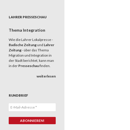
LAHRER PRESSESCHAU
Thema Integration
Wie die Lahrer Lokalpresse -
Badische Zeitung
und
Lahrer
Zeitung
- über das Thema
Migration und Integration in
der Stadt berichtet, kann man
in der
Presseschau
finden.
weiterlesen
RUNDBRIEF