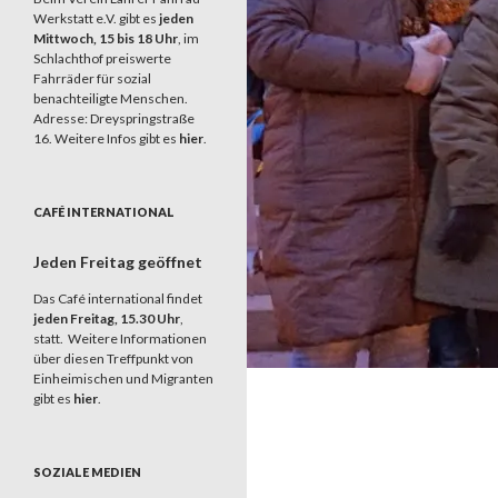
Werkstatt e.V. gibt es
jeden
Mittwoch, 15 bis 18 Uhr
, im
Schlachthof preiswerte
Fahrräder für sozial
benachteiligte Menschen.
Adresse: Dreyspringstraße
16. Weitere Infos gibt es
hier
.
CAFÉ INTERNATIONAL
Jeden Freitag geöffnet
Das Café international findet
jeden Freitag, 15.30 Uhr
,
statt. Weitere Informationen
über diesen Treffpunkt von
Einheimischen und Migranten
gibt es
hier
.
SOZIALE MEDIEN