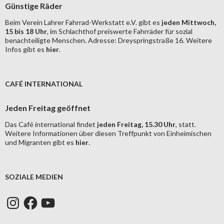
Günstige Räder
Beim Verein Lahrer Fahrrad-Werkstatt e.V. gibt es
jeden Mittwoch,
15 bis 18 Uhr
, im Schlachthof preiswerte Fahrräder für sozial
benachteiligte Menschen. Adresse: Dreyspringstraße 16. Weitere
Infos gibt es
hier
.
CAFÉ INTERNATIONAL
Jeden Freitag geöffnet
Das Café international findet
jeden Freitag, 15.30 Uhr
, statt.
Weitere Informationen über diesen Treffpunkt von Einheimischen
und Migranten gibt es
hier
.
SOZIALE MEDIEN
Instagram
Facebook
YouTube