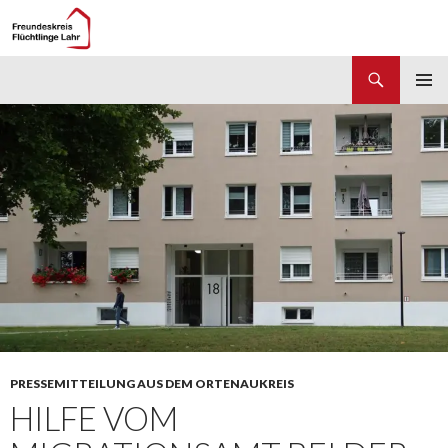
Suchen
Freundeskreis Flüchtlinge Lahr
ZUM
PRIMÄR
INHALT
MENÜ
SPRINGEN
PRESSEMITTEILUNG AUS DEM ORTENAUKREIS
HILFE VOM