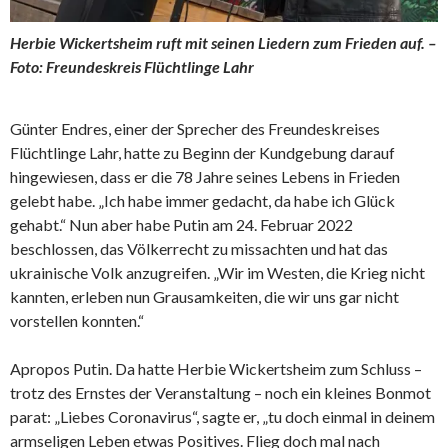
Herbie Wickertsheim ruft mit seinen Liedern zum Frieden auf. –
Foto: Freundeskreis Flüchtlinge Lahr
Günter Endres, einer der Sprecher des Freundeskreises
Flüchtlinge Lahr, hatte zu Beginn der Kundgebung darauf
hingewiesen, dass er die 78 Jahre seines Lebens in Frieden
gelebt habe. „Ich habe immer gedacht, da habe ich Glück
gehabt.“ Nun aber habe Putin am 24. Februar 2022
beschlossen, das Völkerrecht zu missachten und hat das
ukrainische Volk anzugreifen. „Wir im Westen, die Krieg nicht
kannten, erleben nun Grausamkeiten, die wir uns gar nicht
vorstellen konnten.“
Apropos Putin. Da hatte Herbie Wickertsheim zum Schluss –
trotz des Ernstes der Veranstaltung – noch ein kleines Bonmot
parat: „Liebes Coronavirus“, sagte er, „tu doch einmal in deinem
armseligen Leben etwas Positives. Flieg doch mal nach