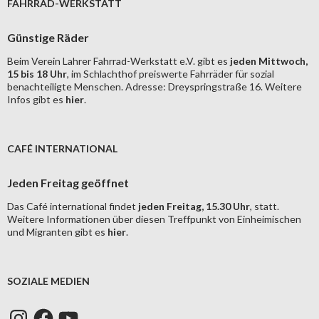
FAHRRAD-WERKSTATT
Günstige Räder
Beim Verein Lahrer Fahrrad-Werkstatt e.V. gibt es
jeden Mittwoch,
15 bis 18 Uhr
, im Schlachthof preiswerte Fahrräder für sozial
benachteiligte Menschen. Adresse: Dreyspringstraße 16. Weitere
Infos gibt es
hier
.
CAFÉ INTERNATIONAL
Jeden Freitag geöffnet
Das Café international findet
jeden Freitag, 15.30 Uhr
, statt.
Weitere Informationen über diesen Treffpunkt von Einheimischen
und Migranten gibt es
hier
.
SOZIALE MEDIEN
Instagram
Facebook
YouTube