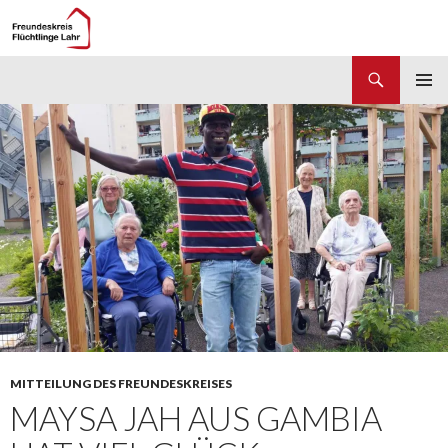
Suchen
Freundeskreis Flüchtlinge Lahr
ZUM
PRIMÄR
INHALT
MENÜ
SPRINGEN
MITTEILUNG DES FREUNDESKREISES
MAYSA JAH AUS GAMBIA