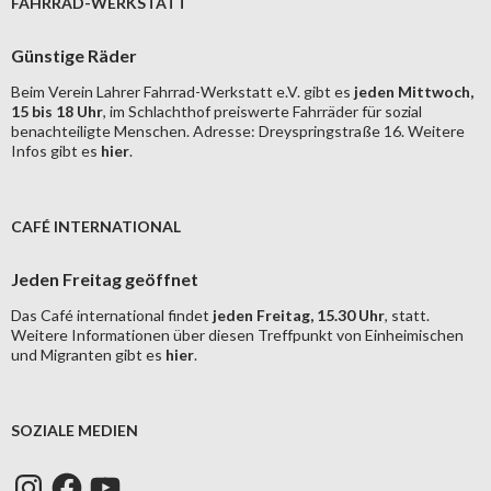
FAHRRAD-WERKSTATT
Günstige Räder
Beim Verein Lahrer Fahrrad-Werkstatt e.V. gibt es
jeden Mittwoch,
15 bis 18 Uhr
, im Schlachthof preiswerte Fahrräder für sozial
benachteiligte Menschen. Adresse: Dreyspringstraße 16. Weitere
Infos gibt es
hier
.
CAFÉ INTERNATIONAL
Jeden Freitag geöffnet
Das Café international findet
jeden Freitag, 15.30 Uhr
, statt.
Weitere Informationen über diesen Treffpunkt von Einheimischen
und Migranten gibt es
hier
.
SOZIALE MEDIEN
Instagram
Facebook
YouTube