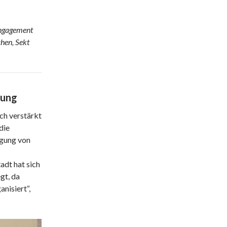
 Engagement
hen, Sekt
gung
ch verstärkt
die
ngung von
adt hat sich
gt, da
nisiert“,