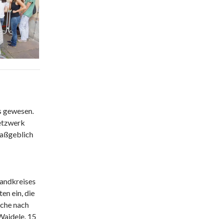
os gewesen.
Netzwerk
maßgeblich
Landkreises
en ein, die
uche nach
Waidele. 15