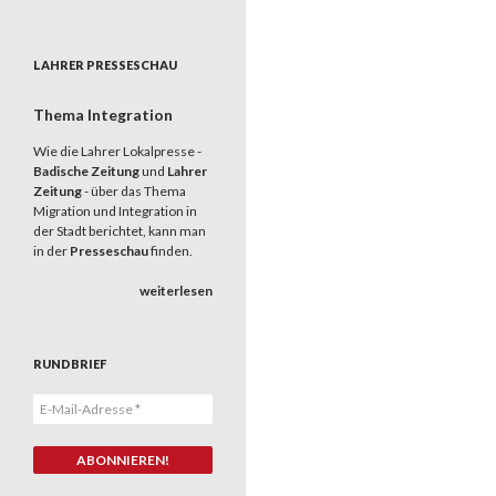
LAHRER PRESSESCHAU
Thema Integration
Wie die Lahrer Lokalpresse -
Badische Zeitung
und
Lahrer
Zeitung
- über das Thema
Migration und Integration in
der Stadt berichtet, kann man
in der
Presseschau
finden.
weiterlesen
RUNDBRIEF