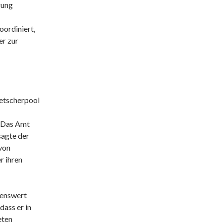
gung
oordiniert,
er zur
etscherpool
 „Das Amt
sagte der
 von
r ihren
benswert
ass er in
eten