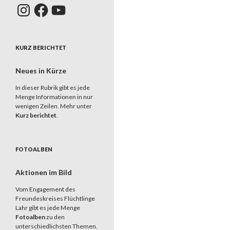
Instagram
Facebook
YouTube
KURZ BERICHTET
Neues in Kürze
In dieser Rubrik gibt es jede
Menge Informationen in nur
wenigen Zeilen. Mehr unter
Kurz berichtet
.
FOTOALBEN
Aktionen im Bild
Vom Engagement des
Freundeskreises Flüchtlinge
Lahr gibt es jede Menge
Fotoalben
zu den
unterschiedlichsten Themen.