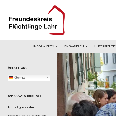
ZUM INHALT SPRINGEN
Suchen
Freundeskreis Flüchtlinge Lahr
INFORMIEREN
ENGAGIEREN
UNTERRICHTE
ÜBERSETZER
German
FAHRRAD-WERKSTATT
Günstige Räder
Beim Verein Lahrer Fahrrad-