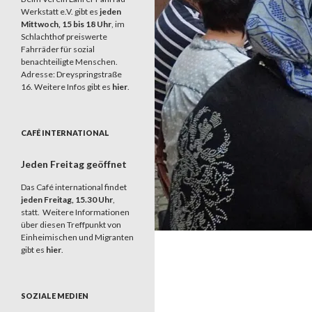
Werkstatt e.V. gibt es
jeden
Mittwoch, 15 bis 18 Uhr
, im
Schlachthof preiswerte
Fahrräder für sozial
benachteiligte Menschen.
Adresse: Dreyspringstraße
16. Weitere Infos gibt es
hier
.
CAFÉ INTERNATIONAL
Jeden Freitag geöffnet
Das Café international findet
jeden Freitag, 15.30 Uhr
,
statt. Weitere Informationen
über diesen Treffpunkt von
Einheimischen und Migranten
gibt es
hier
.
SOZIALE MEDIEN