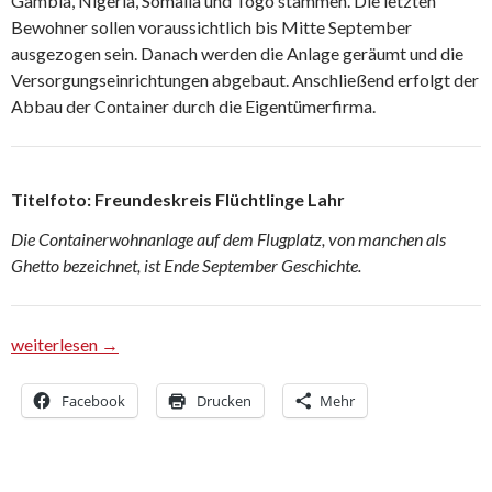
Gambia, Nigeria, Somalia und Togo stammen. Die letzten
Bewohner sollen voraussichtlich bis Mitte September
ausgezogen sein. Danach werden die Anlage geräumt und die
Versorgungseinrichtungen abgebaut. Anschließend erfolgt der
Abbau der Container durch die Eigentümerfirma.
Titelfoto: Freundeskreis Flüchtlinge Lahr
Die Containerwohnanlage auf dem Flugplatz, von manchen als
Ghetto bezeichnet, ist Ende September Geschichte.
Containerdorf auf dem Flugplatz wird aufgelöst
weiterlesen
→
Facebook
Drucken
Mehr