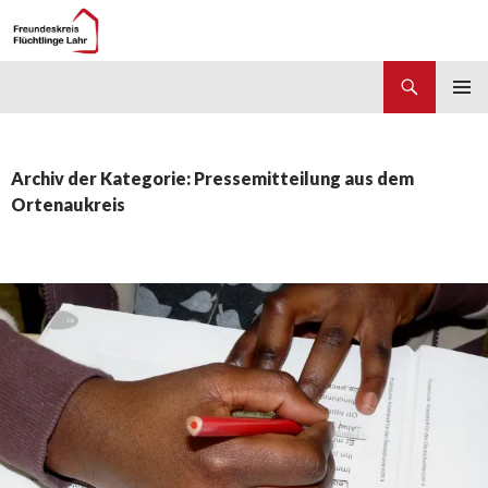
Suchen
Freundeskreis Flüchtlinge Lahr
ZUM
PRIMÄR
INHALT
MENÜ
SPRINGEN
Archiv der Kategorie: Pressemitteilung aus dem
Ortenaukreis