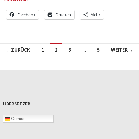
Facebook
Drucken
Mehr
Beitrags-
← ZURÜCK
1
2
3
…
5
WEITER →
Navigation
ÜBERSETZER
German