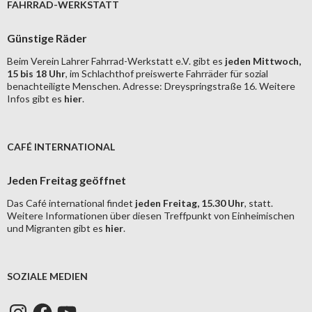
FAHRRAD-WERKSTATT
Günstige Räder
Beim Verein Lahrer Fahrrad-Werkstatt e.V. gibt es
jeden Mittwoch,
15 bis 18 Uhr
, im Schlachthof preiswerte Fahrräder für sozial
benachteiligte Menschen. Adresse: Dreyspringstraße 16. Weitere
Infos gibt es
hier
.
CAFÉ INTERNATIONAL
Jeden Freitag geöffnet
Das Café international findet
jeden Freitag, 15.30 Uhr
, statt.
Weitere Informationen über diesen Treffpunkt von Einheimischen
und Migranten gibt es
hier
.
SOZIALE MEDIEN
Instagram
Facebook
YouTube