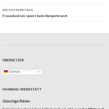
NÄCHSTER BEITRAG
Freundeskreis speist beim Bürgerbrunch
ÜBERSETZER
German
FAHRRAD-WERKSTATT
Günstige Räder
Beim Verein Lahrer Fahrrad-Werkstatt e.V. gibt es
jeden Mittwoch,