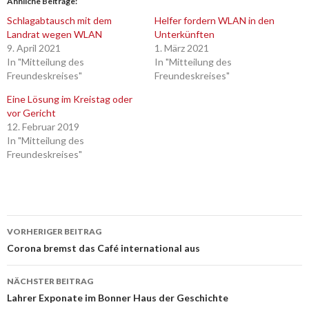
Ähnliche Beiträge
Schlagabtausch mit dem
Helfer fordern WLAN in den
Landrat wegen WLAN
Unterkünften
9. April 2021
1. März 2021
In "Mitteilung des
In "Mitteilung des
Freundeskreises"
Freundeskreises"
Eine Lösung im Kreistag oder
vor Gericht
12. Februar 2019
In "Mitteilung des
Freundeskreises"
Beitrags-
VORHERIGER BEITRAG
Navigation
Corona bremst das Café international aus
NÄCHSTER BEITRAG
Lahrer Exponate im Bonner Haus der Geschichte