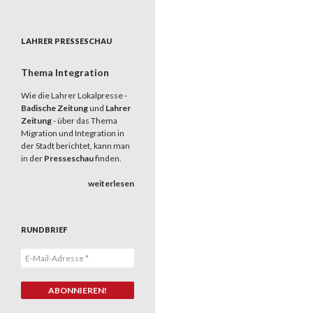
LAHRER PRESSESCHAU
Thema Integration
Wie die Lahrer Lokalpresse -
Badische Zeitung
und
Lahrer
Zeitung
- über das Thema
Migration und Integration in
der Stadt berichtet, kann man
in der
Presseschau
finden.
weiterlesen
RUNDBRIEF