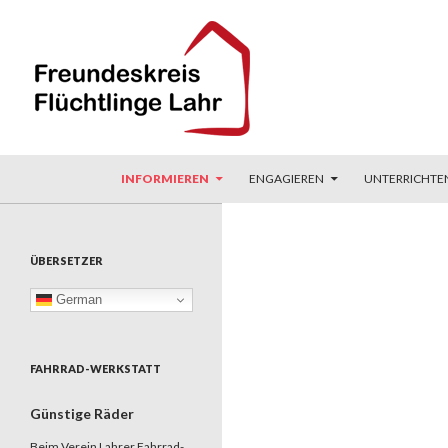
ZUM INHALT SPRINGEN
Suchen
Freundeskreis Flüchtlinge Lahr
INFORMIEREN
ENGAGIEREN
UNTERRICHTE
ÜBERSETZER
German
FAHRRAD-WERKSTATT
Günstige Räder
Beim Verein Lahrer Fahrrad-