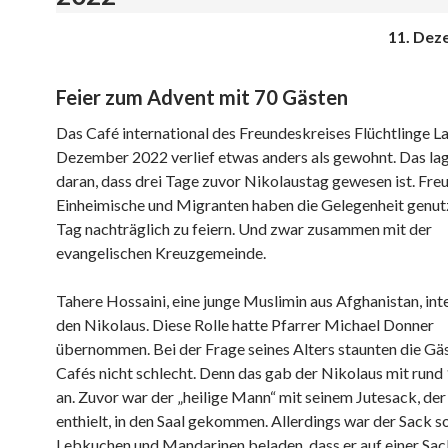
11. Dez
Feier zum Advent mit 70 Gästen
Das Café international des Freundeskreises Flüchtlinge La
Dezember 2022 verlief etwas anders als gewohnt. Das lag
daran, dass drei Tage zuvor Nikolaustag gewesen ist. Fre
Einheimische und Migranten haben die Gelegenheit genutz
Tag nachträglich zu feiern. Und zwar zusammen mit der
evangelischen Kreuzgemeinde.
Tahere Hossaini, eine junge Muslimin aus Afghanistan, int
den Nikolaus. Diese Rolle hatte Pfarrer Michael Donner
übernommen. Bei der Frage seines Alters staunten die Gä
Cafés nicht schlecht. Denn das gab der Nikolaus mit rund
an. Zuvor war der „heilige Mann“ mit seinem Jutesack, de
enthielt, in den Saal gekommen. Allerdings war der Sack s
Lebkuchen und Mandarinen beladen, dass er auf einer Sa