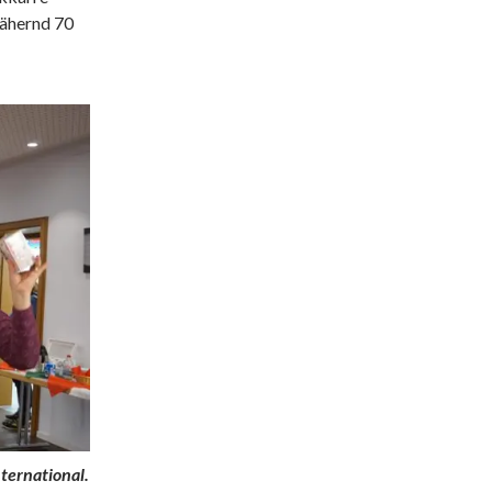
nähernd 70
nternational.