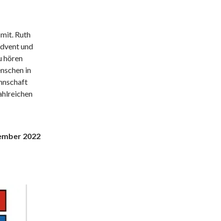
mit. Ruth
Advent und
u hören
nschen in
nnschaft
ahlreichen
ember 2022