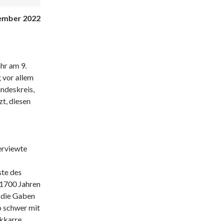
ember 2022
hr am 9.
 vor allem
undeskreis,
t, diesen
erviewte
ste des
 1700 Jahren
r die Gaben
o schwer mit
ckkarre