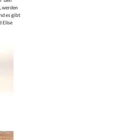
, werden
d es gibt
 Elise