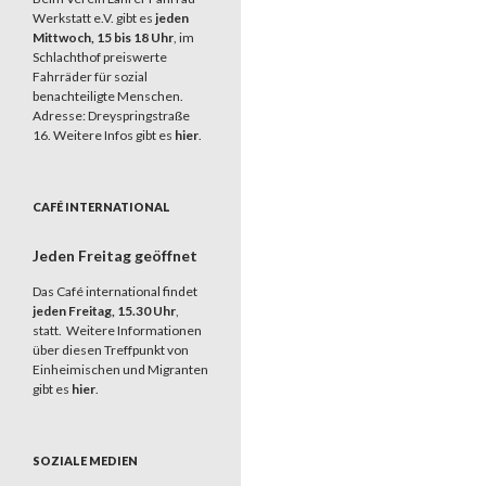
Werkstatt e.V. gibt es
jeden
Mittwoch, 15 bis 18 Uhr
, im
Schlachthof preiswerte
Fahrräder für sozial
benachteiligte Menschen.
Adresse: Dreyspringstraße
16. Weitere Infos gibt es
hier
.
CAFÉ INTERNATIONAL
Jeden Freitag geöffnet
Das Café international findet
jeden Freitag, 15.30 Uhr
,
statt. Weitere Informationen
über diesen Treffpunkt von
Einheimischen und Migranten
gibt es
hier
.
SOZIALE MEDIEN