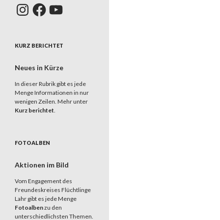
Instagram
Facebook
YouTube
KURZ BERICHTET
Neues in Kürze
In dieser Rubrik gibt es jede
Menge Informationen in nur
wenigen Zeilen. Mehr unter
Kurz berichtet
.
FOTOALBEN
Aktionen im Bild
Vom Engagement des
Freundeskreises Flüchtlinge
Lahr gibt es jede Menge
Fotoalben
zu den
unterschiedlichsten Themen.