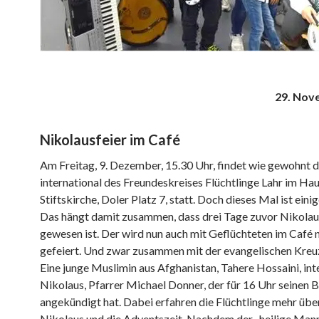
29. Nov
Nikolausfeier im Café
Am Freitag, 9. Dezember, 15.30 Uhr, findet wie gewohnt 
international des Freundeskreises Flüchtlinge Lahr im Hau
Stiftskirche, Doler Platz 7, statt. Doch dieses Mal ist eini
Das hängt damit zusammen, dass drei Tage zuvor Nikola
gewesen ist. Der wird nun auch mit Geflüchteten im Café 
gefeiert. Und zwar zusammen mit der evangelischen Kre
Eine junge Muslimin aus Afghanistan, Tahere Hossaini, in
Nikolaus, Pfarrer Michael Donner, der für 16 Uhr seinen 
angekündigt hat. Dabei erfahren die Flüchtlinge mehr übe
Nikolaus und die Adventszeit. Nachdem der „heilige Man