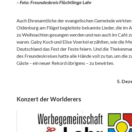
– Foto: Freundeskreis Flüchtlinge Lahr
Auch Ehrenamtliche der evangelischen Gemeinde wirkten 
Oldenburg am Flügel begleitete bekannte Lieder, die im 
zu Weihnachten gesungen werden und nun auch im Café z
waren. Gaby Koch und Elise Voerkel erzählten, wie die Me
Deutschland das Fest der Feste feiern. Und die Thekenma
des Freundeskreises hatte alle Hände voll zu tun, um die z
Gäste – ein neuer Rekord übrigens – zu bewirten.
5. Dez
Konzert der Worlderers