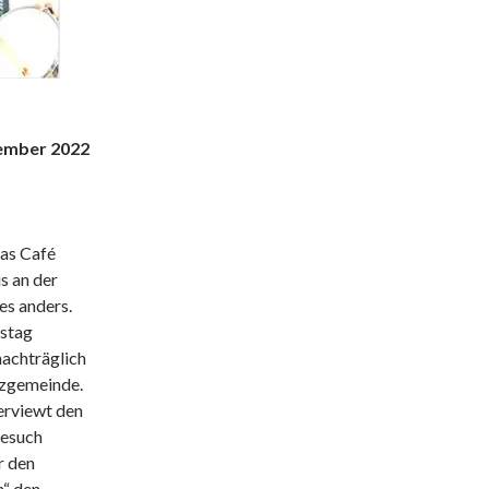
ember 2022
das Café
s an der
ges anders.
ustag
nachträglich
uzgemeinde.
terviewt den
Besuch
r den
n“ den